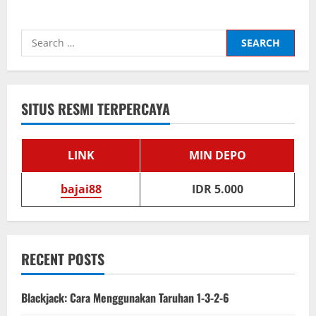
about
Blackjack:
Cara
Menggunakan
Search
Taruhan
1-
for:
3-
2-
6
SITUS RESMI TERPERCAYA
LINK
MIN DEPO
bajai88
IDR 5.000
RECENT POSTS
Blackjack: Cara Menggunakan Taruhan 1-3-2-6