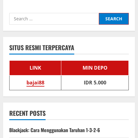
about
Blackjack:
Cara
Menggunakan
Search
Taruhan
1-
for:
3-
2-
6
SITUS RESMI TERPERCAYA
LINK
MIN DEPO
bajai88
IDR 5.000
RECENT POSTS
Blackjack: Cara Menggunakan Taruhan 1-3-2-6